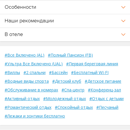
Особенности
Наши рекомендации
В отеле
#Все Включено (AL)
#Полный Пансион (FB)
#Ультра Все Включено (UAL)
#Первая береговая линия
#Виллы
#2 спальни
#Бассейн
#Бесплатный WI-FI
#Водные виды спорта
#Детский клуб
#Детское питание
#Обслуживание в номерах
#Спа-центр
#Конференц-зал
#Активный отдых
#Молодежный отдых
#Отдых с детьми
#Романтический отдых
#Спокойный отдых
#Песчаный
#Лежаки и зонтики бесплатно