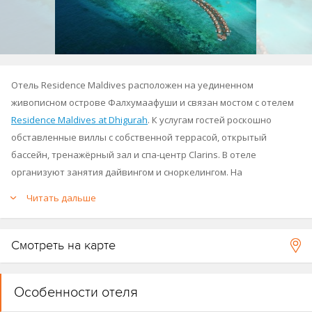
Отель Residence Maldives расположен на уединенном
живописном острове Фалхумаафуши и связан мостом с отелем
Residence Maldives at Dhigurah
. К услугам гостей роскошно
обставленные виллы с собственной террасой, открытый
бассейн, тренажёрный зал и спа-центр Clarins. В отеле
организуют занятия дайвингом и сноркелингом. На
некоторых виллах есть собственный бассейн. Курорт
Читать дальше
располагает собственным дайвинг-центром PADI 5* и окружен
редкими и нетронутыми коралловыми рифами. Глубина
домашнего рифа отеля The Falhumaa Reef – от 1 до 28 метров.
Смотреть на карте
Отель открылся в 2012 году. Отель соединен мостом (1 км) с
соседним островом и отелем
The Residence at Dhigurah
.
Особенности отеля